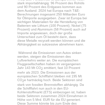
stark
importabhängig: 96 Prozent des Rohöls
und 90 Prozent des Erdgases kommen aus
dem Ausland. 2024 hat Europa nach T&E-
Berechnungen insgesamt 250 Milliarden Euro
für Ölimporte ausgegeben. Zwar ist Europa bei
wichtigen Materialien für die Herstellung von
Batterien wie Lithium (100 Prozent), Nickel (75
Prozent) und Aluminium (58 Prozent) auch auf
Importe angewiesen, doch der große
Unterschied zum Öl besteht darin, dass
diese
Metalle recycelt
werden können und die
Abhängigkeit so sukzessive abnehmen kann.
Während die Emissionen von Autos sinken
werden, steigen die Emissionen des
Luftverkehrs weiter an. Die europäischen
Fluggesellschaften haben im vergangenen
Jahr 143 Mt CO
emittiert, fast 10 Prozent
2
mehr als 2023. Die Emissionen aus der
europäischen Schifffahrt bleiben mit 195 Mt
CO
e hartnäckig hoch. Beide Sektoren sind
2
stark von fossilen Brennstoffen abhängig. Da
die Schifffahrt nun auch in den EU-
Kohlenstoffmarkt (ETS) einbezogen ist, haben
beide Sektoren zusammen 2024 Einnahmen in
Höhe von 5 Mrd. EUR für die EU generiert.
Diese Summe könnte bis zum Ende des