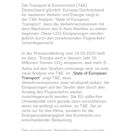
Die
Transport & Environment (T&E)
Deutschland gGmbH, Europas Dachverband
für sauberen Verkehr und Energie zeigt in
der T&E-Analyse “State of European
Transport", dass die Verkehrsemissionen mit
dem Wachstum des E-Auto-Marktes zu sinken
beginnen. Diese CO2-Einsparungen werden
jedoch durch den zunehmenden Flugverkehr
zunichtegemacht.
In der Pressemitteilung vom 18.03.2025 heiß
es dazu: "
Europa wird in diesem Jahr 20
Millionen Tonnen CO
einsparen, weil mehr E-
2
Autos auf den Straßen unterwegs sind, so eine
neue Analyse von T&E. Im „
State of European
Transport
“ zeigt T&E, dass
Verkehrsemissionen zwar strukturell sinken, die
Einsparungen auf der Straße aber durch den
Anstieg des Flugverkehrs wieder
zunichtegemacht werden. Die EU sollte ihre
Umweltpolitik nicht gerade dann zurückfahren,
wenn sie anfängt zu wirken, so T&E. Sie ist
nicht nur für das Klima, sondern für die
Energieunabhängigkeit des Kontinents von
entscheidender Bedeutung.
Der europäische Verkehrssektor verursachte