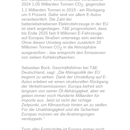
2024 1,05 Milliarden Tonnen CO
, gegenüber
2
1,1 Milliarden Tonnen in 2019 - ein Rückgang
um 5 Prozent. Dafür sind vor allem E-Autos
verantwortlich. Die Zahl der
batteriebetriebenen Elektrofahrzeuge in der EU
ist stark angestiegen. T&E prognostiziert, dass
bis Ende 2025 fast 9 Millionen E-Fahrzeuge
auf Europas Straßen unterwegs sein werden.
Ohne diesen Umstieg würden zusätzlich 20
Millionen Tonnen CO
in die Atmosphäre
2
ausgestoßen - das entspricht den Emissionen
von sieben Kohlekraftwerken.
Sebastian Bock, Geschäftsführer bei T&E
Deutschland, sagt:
„Die Klimapolitik der EU
beginnt zu wirken. Dank der Umstellung auf E-
Autos erleben wir einen strukturellen Rückgang
der Verkehrsemissionen. Europa befreit sich
langsam von seiner Öl-Abhängigkeit, aber wir
geben immer noch Hunderte Milliarden für
Importe aus. Jetzt ist nicht der richtige
Zeitpunkt, um Klimaschutz hinten an zu stellen.
Für die Unabhängigkeit und die Sicherheit
Europas müssen wir die Anstrengungen
verdoppeln.”
Trotz aller Fortschritte ist Europa immer noch