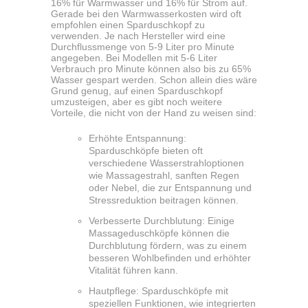
16% für Warmwasser und 16% für Strom auf.
Gerade bei den Warmwasserkosten wird oft
empfohlen einen Sparduschkopf zu
verwenden. Je nach Hersteller wird eine
Durchflussmenge von 5-9 Liter pro Minute
angegeben. Bei Modellen mit 5-6 Liter
Verbrauch pro Minute können also bis zu 65%
Wasser gespart werden. Schon allein dies wäre
Grund genug, auf einen Sparduschkopf
umzusteigen, aber es gibt noch weitere
Vorteile, die nicht von der Hand zu weisen sind:
Erhöhte Entspannung:
Sparduschköpfe bieten oft
verschiedene Wasserstrahloptionen
wie Massagestrahl, sanften Regen
oder Nebel, die zur Entspannung und
Stressreduktion beitragen können.
Verbesserte Durchblutung: Einige
Massageduschköpfe können die
Durchblutung fördern, was zu einem
besseren Wohlbefinden und erhöhter
Vitalität führen kann.
Hautpflege: Sparduschköpfe mit
speziellen Funktionen, wie integrierten