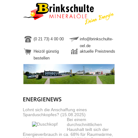
(0 21 73) 4 00 00
info@brinkschulte-
oel.de
Heizöl günstig
aktuelle Preistrends
bestellen
ENERGIENEWS
Lohnt sich die Anschaffung eines
Sparduschkopfes? (15.08.2025)
Bei einem
durchschnittlichen
Haushalt teilt sich der
Energieverbrauch in ca. 68% für Raumwärme,