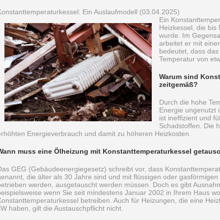
Konstanttemperaturkessel: Ein Auslaufmodell (03.04.2025)
Ein Konstanttempera
Heizkessel, die bis
wurde. Im Gegensa
arbeitet er mit ein
bedeutet, dass das
Temperatur von etw
Warum sind Konst
zeitgemäß?
Durch die hohe Temp
Energie ungenutzt 
ist ineffizient und 
Schadstoffen. Die 
erhöhten Energieverbrauch und damit zu höheren Heizkosten.
Wann muss eine Ölheizung mit Konstanttemperaturkessel getaus
Das GEG (Gebäudeenergiegesetz) schreibt vor, dass Konstanttemperat
genannt, die älter als 30 Jahre sind und mit flüssigen oder gasförmigen
betrieben werden, ausgetauscht werden müssen. Doch es gibt Ausnahm
beispielsweise wenn Sie seit mindestens Januar 2002 in Ihrem Haus w
Konstanttemperaturkessel betreiben. Auch für Heizungen, die eine Heiz
kW haben, gilt die Austauschpflicht nicht.