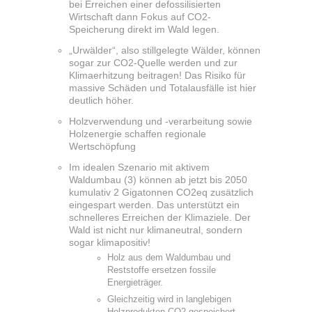
bei Erreichen einer defossilisierten
Wirtschaft dann Fokus auf CO2-
Speicherung direkt im Wald legen.
„Urwälder“, also stillgelegte Wälder, können
sogar zur CO2-Quelle werden und zur
Klimaerhitzung beitragen! Das Risiko für
massive Schäden und Totalausfälle ist hier
deutlich höher.
Holzverwendung und -verarbeitung sowie
Holzenergie schaffen regionale
Wertschöpfung
Im idealen Szenario mit aktivem
Waldumbau (3) können ab jetzt bis 2050
kumulativ 2 Gigatonnen CO2eq zusätzlich
eingespart werden. Das unterstützt ein
schnelleres Erreichen der Klimaziele. Der
Wald ist nicht nur klimaneutral, sondern
sogar klimapositiv!
Holz aus dem Waldumbau und
Reststoffe ersetzen fossile
Energieträger.
Gleichzeitig wird in langlebigen
Holzprodukten CO2 gespeichert.