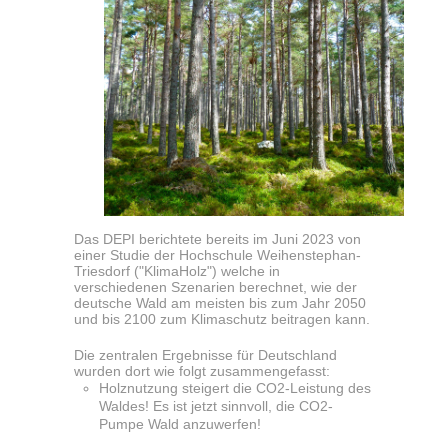
Das DEPI berichtete bereits im Juni 2023 von
einer
Studie der Hochschule Weihenstephan-
Triesdorf ("K
limaHolz"
) welche in
verschiedenen Szenarien berechnet, wie der
deutsche Wald am meisten bis zum Jahr 2050
und bis 2100 zum Klimaschutz beitragen kann.
Die zentralen Ergebnisse für Deutschland
wurden dort wie folgt zusammengefasst:
Holznutzung steigert die CO2-Leistung des
Waldes! Es ist jetzt sinnvoll, die CO2-
Pumpe Wald anzuwerfen!