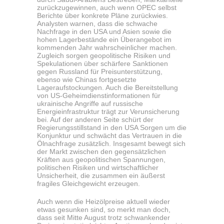
zurückzugewinnen, auch wenn OPEC selbst
Berichte über konkrete Pläne zurückwies.
Analysten warnen, dass die schwache
Nachfrage in den USA und Asien sowie die
hohen Lagerbestände ein Überangebot im
kommenden Jahr wahrscheinlicher machen.
Zugleich sorgen geopolitische Risiken und
Spekulationen über schärfere Sanktionen
gegen Russland für Preisunterstützung,
ebenso wie Chinas fortgesetzte
Lageraufstockungen. Auch die Bereitstellung
von US-Geheimdienstinformationen für
ukrainische Angriffe auf russische
Energieinfrastruktur trägt zur Verunsicherung
bei. Auf der anderen Seite schürt der
Regierungsstillstand in den USA Sorgen um die
Konjunktur und schwächt das Vertrauen in die
Ölnachfrage zusätzlich. Insgesamt bewegt sich
der Markt zwischen den gegensätzlichen
Kräften aus geopolitischen Spannungen,
politischen Risiken und wirtschaftlicher
Unsicherheit, die zusammen ein äußerst
fragiles Gleichgewicht erzeugen.
Auch wenn die Heizölpreise aktuell wieder
etwas gesunken sind, so merkt man doch,
dass seit Mitte August trotz schwankender