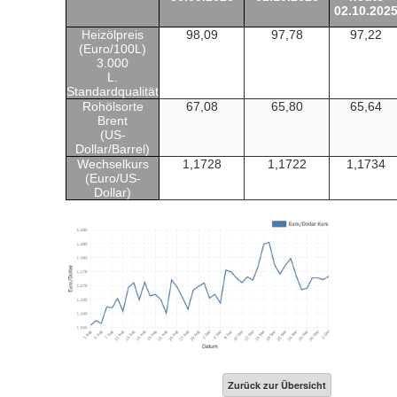
02.10.202
Heizölpreis
98,09
97,78
97,22
(Euro/100L)
3.000
L.
Standardqualität
Rohölsorte
67,08
65,80
65,64
Brent
(US-
Dollar/Barrel)
Wechselkurs
1,1728
1,1722
1,1734
(Euro/US-
Dollar)
Zurück zur Übersicht