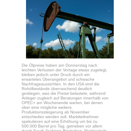
Die Ölpreise haben am Donnerstag nach
leichten Verlusten der Vortage etwas zugelegt,
bleiben jedoch unter Druck durch ein
erwartetes Überangebot und schwache
Nachfrageaussichten. In den USA sind die
Rohölbestände überraschend deutlich
gestiegen, was die Preise belastete, während
Anleger zugleich auf Beratungen innerhalb von
OPEC+ am Wochenende warten, bei denen
über eine mögliche weitere
Produktionssteigerung ab November
entschieden werden soll. Marktteilnehmer
spekulieren auf eine Erhöhung um bis zu
500.000 Barrel pro Tag, getrieben vor allem
durch Saudi-Arabiens Bestreben, Marktanteile