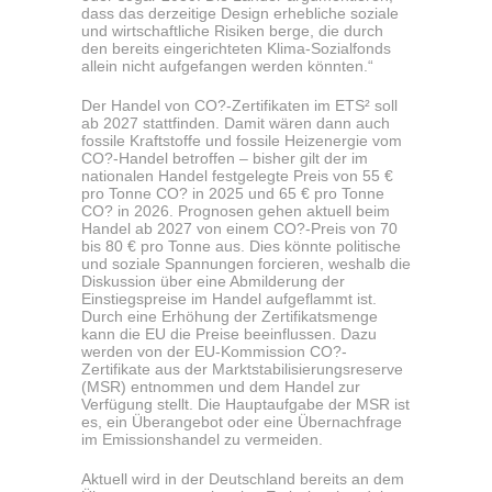
dass das derzeitige Design erhebliche soziale
und wirtschaftliche Risiken berge, die durch
den bereits eingerichteten Klima-Sozialfonds
allein nicht aufgefangen werden könnten.“
Der Handel von CO?-Zertifikaten im ETS² soll
ab 2027 stattfinden. Damit wären dann auch
fossile Kraftstoffe und fossile Heizenergie vom
CO?-Handel betroffen – bisher gilt der im
nationalen Handel festgelegte Preis von 55 €
pro Tonne CO? in 2025 und 65 € pro Tonne
CO? in 2026. Prognosen gehen aktuell beim
Handel ab 2027 von einem CO?-Preis von 70
bis 80 € pro Tonne aus. Dies könnte politische
und soziale Spannungen forcieren, weshalb die
Diskussion über eine Abmilderung der
Einstiegspreise im Handel aufgeflammt ist.
Durch eine Erhöhung der Zertifikatsmenge
kann die EU die Preise beeinflussen. Dazu
werden von der EU-Kommission CO?-
Zertifikate aus der Marktstabilisierungsreserve
(MSR) entnommen und dem Handel zur
Verfügung stellt. Die Hauptaufgabe der MSR ist
es, ein Überangebot oder eine Übernachfrage
im Emissionshandel zu vermeiden.
Aktuell wird in der Deutschland bereits an dem