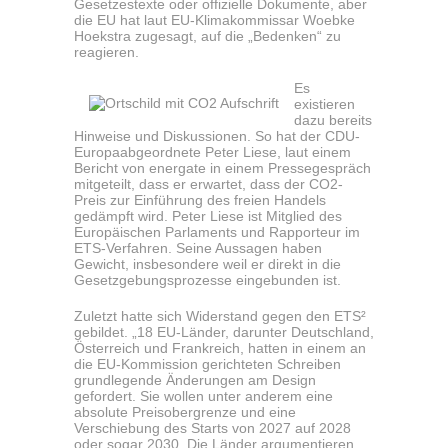
Gesetzestexte oder offizielle Dokumente, aber
die EU hat laut EU-Klimakommissar Woebke
Hoekstra zugesagt, auf die „Bedenken“ zu
reagieren.
Es
existieren
dazu bereits
Hinweise und Diskussionen. So hat der CDU-
Europaabgeordnete Peter Liese, laut einem
Bericht von energate in einem Pressegespräch
mitgeteilt, dass er erwartet, dass der CO2-
Preis zur Einführung des freien Handels
gedämpft wird. Peter Liese ist Mitglied des
Europäischen Parlaments und Rapporteur im
ETS-Verfahren. Seine Aussagen haben
Gewicht, insbesondere weil er direkt in die
Gesetzgebungsprozesse eingebunden ist.
Zuletzt hatte sich Widerstand gegen den ETS²
gebildet. „18 EU-Länder, darunter Deutschland,
Österreich und Frankreich, hatten in einem an
die EU-Kommission gerichteten Schreiben
grundlegende Änderungen am Design
gefordert. Sie wollen unter anderem eine
absolute Preisobergrenze und eine
Verschiebung des Starts von 2027 auf 2028
oder sogar 2030. Die Länder argumentieren,