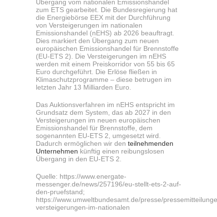
Übergang vom nationalen Emissionshandel
zum ETS gearbeitet. Die Bundesregierung hat
die Energiebörse EEX mit der Durchführung
von Versteigerungen im nationalen
Emissionshandel (nEHS) ab 2026 beauftragt.
Dies markiert den Übergang zum neuen
europäischen Emissionshandel für Brennstoffe
(EU-ETS 2). Die Versteigerungen im nEHS
werden mit einem Preiskorridor von 55 bis 65
Euro durchgeführt. Die Erlöse fließen in
Klimaschutzprogramme – diese betrugen im
letzten Jahr 13 Milliarden Euro.
Das Auktionsverfahren im nEHS entspricht im
Grundsatz dem System, das ab 2027 in den
Versteigerungen im neuen europäischen
Emissionshandel für Brennstoffe, dem
sogenannten EU-ETS 2, umgesetzt wird.
Dadurch ermöglichen wir den
teilnehmenden
Unternehmen
künftig einen reibungslosen
Übergang in den EU-ETS 2.
Quelle: https://www.energate-
messenger.de/news/257196/eu-stellt-ets-2-auf-
den-pruefstand;
https://www.umweltbundesamt.de/presse/pressemitteilunge
versteigerungen-im-nationalen