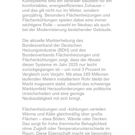
Kühlsysteme sind ein zentraler Baustein für ein
komfortables, energieeffizientes Zuhause –
und das gilt nicht nur im Winter, sondern
ganzjährig. Besonders Flächenheizungen und
Flächenkühlungen spielen dabei eine immer
wichtigere Rolle – sowohl im Neubau als auch
bei der Modernisierung bestehender Gebäude.
Die aktuelle Markterhebung des
Bundesverband der Deutschen
Heizungsindustrie (BDH) und des
Bundesverbands Flächenheizungen und
Flächenkühlungen zeigt, dass der Absatz
dieser Systeme im Jahr 2025 nur leicht
zurückgegangen ist – um rund 3 Prozent im
Vergleich zum Vorjahr. Mit etwa 189 Millionen
laufenden Metern installiertem Rohr bleibt der
Markt insgesamt stabil, obwohl das schwierige
Marktumfeld Herausforderungen wie politische
Unsicherheiten und eine geringe
Neubautätigkeit mit sich bringt.
Flächenheizungen und -kühlungen verteilen
Wärme und Kälte gleichmäßig über große
Flächen – etwa Böden, Wände oder Decken.
Das sorgt für hohe thermische Behaglichkeit
ohne Zugluft oder Temperaturunterschiede im
Raum. Diese Eigenschaft macht sie besonders